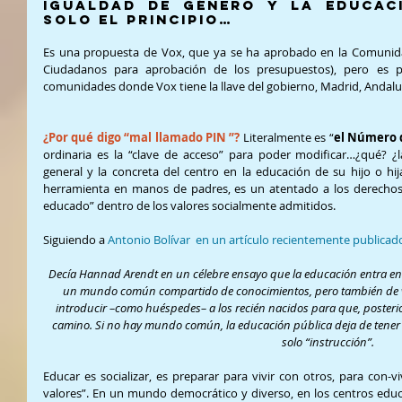
Igualdad de género y la educaci
solo el principio…
Es una propuesta de Vox, que ya se ha aprobado en la Comunida
Ciudadanos para aprobación de los presupuestos), pero es pa
comunidades donde Vox tiene la llave del gobierno, Madrid, Andaluc
¿Por qué digo “mal llamado PIN ”?
 Literalmente es “
el Número d
ordinaria es la “clave de acceso” para poder modificar…¿qué? ¿l
general y la concreta del centro en la educación de su hijo o h
herramienta en manos de padres, es un atentado a los derechos de
educado” dentro de los valores socialmente admitidos.
Siguiendo a 
Antonio Bolívar  en un artículo recientemente publicad
Decía Hannad Arendt en un célebre ensayo que la educación entra en 
un mundo común compartido de conocimientos, pero también de val
introducir –como huéspedes– a los recién nacidos para que, poste
camino. Si no hay mundo común, la educación pública deja de tener s
solo “instrucción”.
Educar es socializar, es preparar para vivir con otros, para con-vi
valores”. En un mundo democrático y diverso, en los centros educ