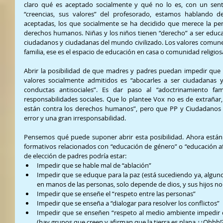
claro qué es aceptado socialmente y qué no lo es, con un sen
“creencias, sus valores” del profesorado, estamos hablando de
aceptadas, los que socialmente se ha decidido que merece la pe
derechos humanos. Niñas y los niños tienen “derecho” a ser educad
ciudadanos y ciudadanas del mundo civilizado. Los valores comune
familia, ese es el espacio de educación en casa o comunidad religios
Abrir la posibilidad de que madres y padres puedan impedir que 
valores socialmente admitidos es “abocarles a ser ciudadanas 
conductas antisociales”. Es dar paso al “adoctrinamiento fami
responsabilidades sociales. Que lo plantee Vox no es de extrañar, 
están contra los derechos humanos”, pero que PP y Ciudadanos 
error y una gran irresponsabilidad.
Pensemos qué puede suponer abrir esta posibilidad. Ahora están
formativos relacionados con “educación de género” o “educación af
de elección de padres podría estar: 
Impedir que se hable mal de “ablación”  
Impedir que se eduque para la paz (está sucediendo ya, algunos
en manos de las personas, solo depende de dios, y sus hijos no h
Impedir que se enseñe el “respeto entre las personas”  
Impedir que se enseña a “dialogar para resolver los conflictos”  
Impedir que se enseñen “respeto al medio ambiente impedir q
(hay grupos que creen y afirman que la tierra es plana ¿¿Ohhh!?